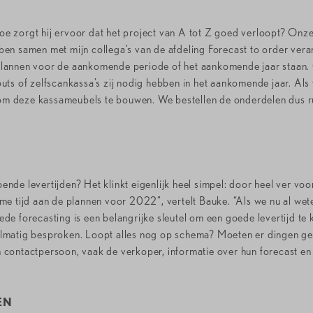
e zorgt hij ervoor dat het project van A tot Z goed verloopt? Onze
k ben samen met mijn collega’s van de afdeling Forecast to order ver
plannen voor de aankomende periode of het aankomende jaar staan. 
uts of zelfscankassa’s zij nodig hebben in het aankomende jaar. Als
 deze kassameubels te bouwen. We bestellen de onderdelen dus ruim
de levertijden? Het klinkt eigenlijk heel simpel: door heel ver voo
me tijd aan de plannen voor 2022”, vertelt Bauke. “Als we nu al wet
de forecasting is een belangrijke sleutel om een goede levertijd t
lmatig besproken. Loopt alles nog op schema? Moeten er dingen ge
hun contactpersoon, vaak de verkoper, informatie over hun forecast e
EN