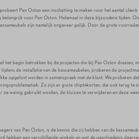
probeert Pan Oston een inschatting te maken voor het aantal check
 erg belangrijk voor Pan Oston. Helemaal in deze bijzondere tijden.
kassameubels zijn namelijk ongeveer gelijk. Door de grote voorrade
af het begin betrokken bij de projecten die bij Pan Oston draaien, m
jdens de installatie van de kassameubelen, proberen de projectmana
 plekke opgelost worden in samenspraak met de klant. We proberen d
ngsproblematiek. Zo zijn er grote chiptekorten, die ook terug te zie
r ze weinig gebruikt worden, de kluizen te verwijderen en deze weer t
gers van Pan Oston, is de kennis die zij hebben van de kassameubel
rd hebben aan verschillende winkels en wat de geschiedenis daarvan i