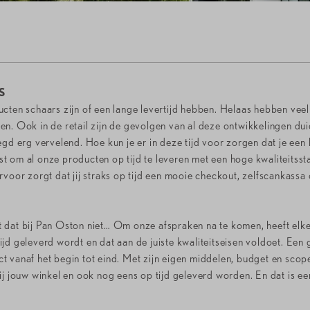
S
ucten schaars zijn of een lange levertijd hebben. Helaas hebben ve
. Ook in de retail zijn de gevolgen van al deze ontwikkelingen duide
gd erg vervelend. Hoe kun je er in deze tijd voor zorgen dat je een 
 om al onze producten op tijd te leveren met een hoge kwaliteitssta
voor zorgt dat jij straks op tijd een mooie checkout, zelfscankassa 
 dat bij Pan Oston niet… Om onze afspraken na te komen, heeft elke 
jd geleverd wordt en dat aan de juiste kwaliteitseisen voldoet. Een 
t vanaf het begin tot eind. Met zijn eigen middelen, budget en sco
ij jouw winkel en ook nog eens op tijd geleverd worden. En dat is e