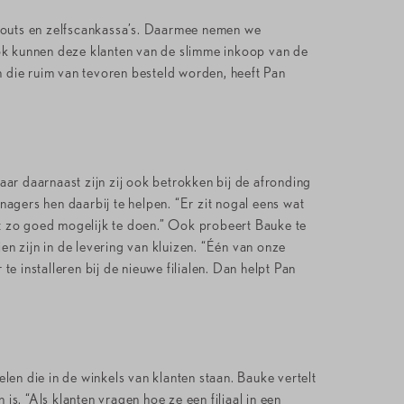
 outs en zelfscankassa’s. Daarmee nemen we
 Ook kunnen deze klanten van de slimme inkoop van de
n die ruim van tevoren besteld worden, heeft Pan
aar daarnaast zijn zij ook betrokken bij de afronding
gers hen daarbij te helpen. “Er zit nogal eens wat
at zo goed mogelijk te doen.” Ook probeert Bauke te
n zijn in de levering van kluizen. “Één van onze
e installeren bij de nieuwe filialen. Dan helpt Pan
en die in de winkels van klanten staan. Bauke vertelt
s. “Als klanten vragen hoe ze een filiaal in een