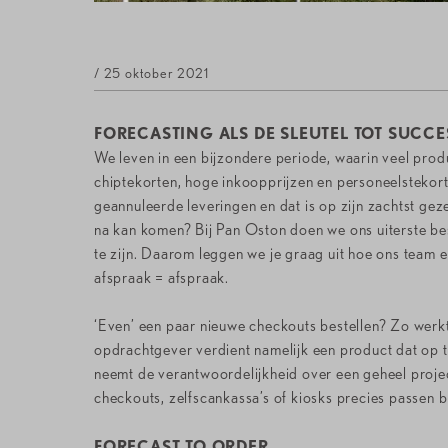
/ 25 oktober 2021
FORECASTING ALS DE SLEUTEL TOT SUCCE
We leven in een bijzondere periode, waarin veel prod
chiptekorten, hoge inkoopprijzen en personeelstekorten
geannuleerde leveringen en dat is op zijn zachtst geze
na kan komen? Bij Pan Oston doen we ons uiterste best
te zijn. Daarom leggen we je graag uit hoe ons team er
afspraak = afspraak.
‘Even’ een paar nieuwe checkouts bestellen? Zo werkt
opdrachtgever verdient namelijk een product dat op ti
neemt de verantwoordelijkheid over een geheel projec
checkouts, zelfscankassa’s of kiosks precies passen b
FORECAST TO ORDER