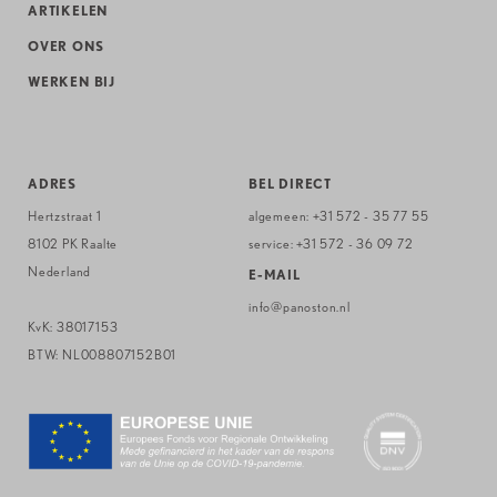
ARTIKELEN
OVER ONS
WERKEN BIJ
ADRES
BEL DIRECT
Hertzstraat 1
algemeen:
+31 572 - 35 77 55
8102 PK Raalte
service:
+31 572 - 36 09 72
Nederland
E-MAIL
info@panoston.nl
KvK: 38017153
BTW: NL008807152B01