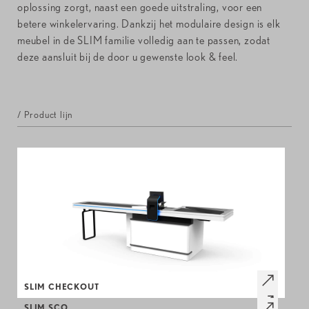
oplossing zorgt, naast een goede uitstraling, voor een
betere winkelervaring. Dankzij het modulaire design is elk
meubel in de SLIM familie volledig aan te passen, zodat
deze aansluit bij de door u gewenste look & feel.
/ Product lijn
SLIM CHECKOUT
SLIM SCO