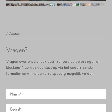
/ Contact
Vragen?
Vragen over onze check-outs, zelfservice oplossingen of
kiosken? Neem dan contact op via het onderstaande
formulier en wij helpen u zo spoedig mogelijk verder.