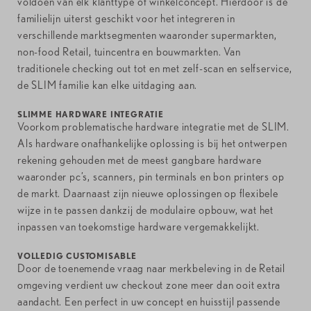
voldoen van elk klanttype of winkelconcept. Hierdoor is de
familielijn uiterst geschikt voor het integreren in
verschillende marktsegmenten waaronder supermarkten,
non-food Retail, tuincentra en bouwmarkten. Van
traditionele checking out tot en met zelf-scan en selfservice,
de SLIM familie kan elke uitdaging aan.
SLIMME HARDWARE INTEGRATIE
Voorkom problematische hardware integratie met de SLIM.
Als hardware onafhankelijke oplossing is bij het ontwerpen
rekening gehouden met de meest gangbare hardware
waaronder pc’s, scanners, pin terminals en bon printers op
de markt. Daarnaast zijn nieuwe oplossingen op flexibele
wijze in te passen dankzij de modulaire opbouw, wat het
inpassen van toekomstige hardware vergemakkelijkt.
VOLLEDIG CUSTOMISABLE
Door de toenemende vraag naar merkbeleving in de Retail
omgeving verdient uw checkout zone meer dan ooit extra
aandacht. Een perfect in uw concept en huisstijl passende