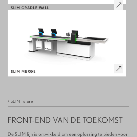
SLIM CRADLE WALL
SLIM MERGE
/ SLIM Future
FRONT-END VAN DE TOEKOMST
De SLIM lijn is ontwikkeld om een oplossing te bieden voor