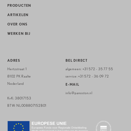
PRODUCTEN
ARTIKELEN
OVER ONS
WERKEN BIJ
ADRES
BEL DIRECT
Hertzstraat 1
algemeen:
+31 572 - 35 77 55
8102 PK Raalte
service:
+31 572 - 36 09 72
Nederland
E-MAIL
info@panoston.nl
KvK: 38017153
BTW: NL008807152B01