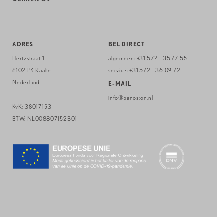
ADRES
BEL DIRECT
Hertzstraat 1
algemeen:
+31 572 - 35 77 55
8102 PK Raalte
service:
+31 572 - 36 09 72
Nederland
E-MAIL
info@panoston.nl
KvK: 38017153
BTW: NL008807152B01