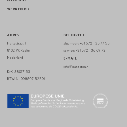
WERKEN BIJ
ADRES
BEL DIRECT
Hertzstraat 1
algemeen:
+31 572 - 35 77 55
8102 PK Raalte
service:
+31 572 - 36 09 72
Nederland
E-MAIL
info@panoston.nl
KvK: 38017153
BTW: NL008807152B01