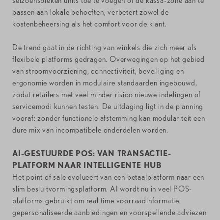
seizoenspieken units toe te voegen of de kassa-zone aan te
passen aan lokale behoeften, verbetert zowel de
kostenbeheersing als het comfort voor de klant.
De trend gaat in de richting van winkels die zich meer als
flexibele platforms gedragen. Overwegingen op het gebied
van stroomvoorziening, connectiviteit, beveiliging en
ergonomie worden in modulaire standaarden ingebouwd,
zodat retailers met veel minder risico nieuwe indelingen of
servicemodi kunnen testen. De uitdaging ligt in de planning
vooraf: zonder functionele afstemming kan modulariteit een
dure mix van incompatibele onderdelen worden.
AI-GESTUURDE POS: VAN TRANSACTIE-
PLATFORM NAAR INTELLIGENTE HUB
Het point of sale evolueert van een betaalplatform naar een
slim besluitvormingsplatform. AI wordt nu in veel POS-
platforms gebruikt om real time voorraadinformatie,
gepersonaliseerde aanbiedingen en voorspellende adviezen