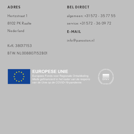
ADRES
BEL DIRECT
Hertzstraat 1
algemeen:
+31 572 - 35 77 55
8102 PK Raalte
service:
+31 572 - 36 09 72
Nederland
E-MAIL
info@panoston.nl
KvK: 38017153
BTW: NL008807152B01