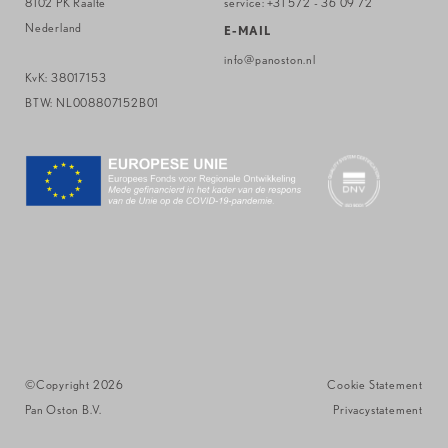
8102 PK Raalte
service:
+31 572 - 36 09 72
Nederland
E-MAIL
info@panoston.nl
KvK: 38017153
BTW: NL008807152B01
©Copyright 2026
-
-
Cookie Statement
Pan Oston B.V.
Privacystatement