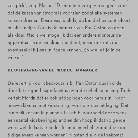
zijn plek”, zegt Martin. “De monteur zorgt vervolgens voor
dat de kassa van stroom is voorzien zodat alle systemen
kunnen draaien. Daarnaast stelt hij de band af en controleert
hij alles netjes. Dan is de monteur van Pan Oston zo goed
als klaar. Het is wel mogelijk dat een andere monteur de
apparatuur in de checkout monteert, maar ook dit zou
eventueel al bij ons in Raalte kunnen. Zo win je tijd in de
winkel.”
DE UITDAGING VAN DE PRODUCT MANAGER
De levertijd voor checkouts is bij Pan Oston dus in orde
doordat er goed nagedacht is over de gehele planning. Toch
vertelt Martin dat er ook uitdagingen voor hem zijn: “voor
nieuwe klanten met kiosken ligt voor ons een uitdaging. Dat
is moeilijker om te plannen. Ik heb bijvoorbeeld deze week
een aantal kiosken ingepland en dan hoop ik dat volgende
week wel de laatste onderdelen binnen heb zodat deze op
tijd geleverd kunnen worden.” Klanten die in de toekomst