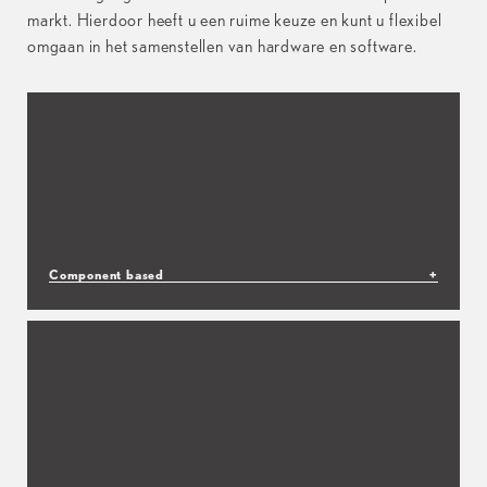
markt. Hierdoor heeft u een ruime keuze en kunt u flexibel
omgaan in het samenstellen van hardware en software.
Component based
+
Het op componenten gebaseerde ontwerp van de
ESSENCE Kiosk maakt het eenvoudig omwisselen
van hardware eenvoudig en kostenefficiënt. U kunt
gemakkelijk afzonderlijke componenten repareren of
upgraden zonder dat u andere hardware hoeft te
vervangen.