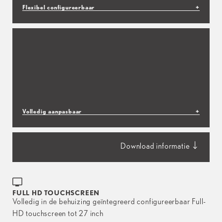
Flexibel configureerbaar
+
Haal met ondersteunende meubels het maximale uit
de flexibiliteit van de ESSENCE Kiosk. Naast
wandmontage zijn er meerdere opties voor
vloermontage, zoals met een paal of een sokkel, om
de ESSENCE Kiosk aan te passen aan uw toepassing
en de behoeften van uw klant.
Volledig aanpasbaar
+
De ESSENCE Kiosk is volledig aanpasbaar,
waardoor u een unieke oplossing voor uw winkel en
Download informatie
merk kunt creëren. Onze eigen coatingafdeling spuit
uw oplossing in elke denkbare kleur. Bovendien is de
ESSENCE dankzij zijn modulaire onderdelen
uitermate geschikt voor het aanbrengen van
FULL HD TOUCHSCREEN
sublimatie of wrapping.
Volledig in de behuizing geïntegreerd configureerbaar Full-
HD touchscreen tot 27 inch