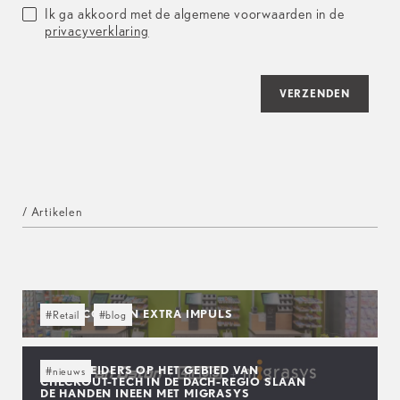
Ik ga akkoord met de algemene voorwaarden in de
privacyverklaring
VERZENDEN
/ Artikelen
GEEF SCO’S EEN EXTRA IMPULS
#Retail
#blog
MARKTLEIDERS OP HET GEBIED VAN
#nieuws
CHECKOUT-TECH IN DE DACH-REGIO SLAAN
DE HANDEN INEEN MET MIGRASYS