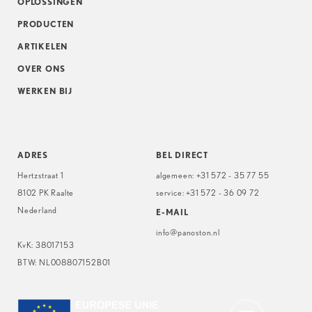
OPLOSSINGEN
PRODUCTEN
ARTIKELEN
OVER ONS
WERKEN BIJ
ADRES
BEL DIRECT
Hertzstraat 1
algemeen:
+31 572 - 35 77 55
8102 PK Raalte
service:
+31 572 - 36 09 72
Nederland
E-MAIL
info@panoston.nl
KvK: 38017153
BTW: NL008807152B01