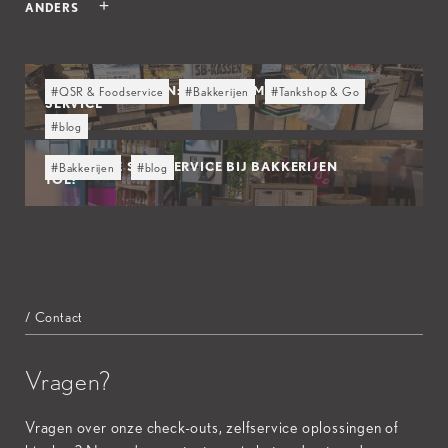
ANDERS
COMPUTER VISION: DE TOEKOMST VAN SELF-
#QSR & Foodservice
#Bakkerijen
#Tankshop & Go
SERVICE
#blog
HOE PAS JE SELF-SERVICE BIJ BAKKERIJEN
#Bakkerijen
#blog
TOE?
/ Contact
Vragen?
Vragen over onze check-outs, zelfservice oplossingen of