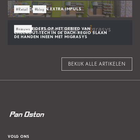
GEEF SCO’S EEN EXTRA IMPULS
#Retail
#blog
MARKTLEIDERS OP HET GEBIED VAN
#nieuws
CHECKOUT-TECH IN DE DACH-REGIO SLAAN
DE HANDEN INEEN MET MIGRASYS
BEKIJK ALLE ARTIKELEN
VOLG ONS